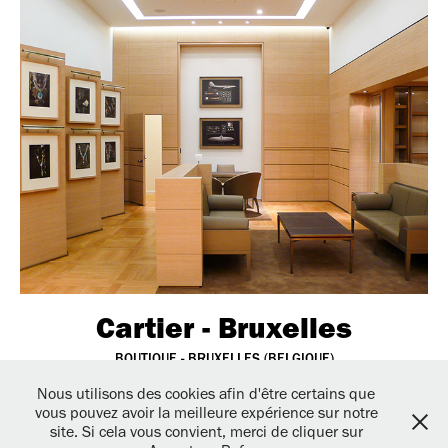
Cartier - Bruxelles
BOUTIQUE - BRUXELLES (BELGIQUE)
Nous utilisons des cookies afin d'être certains que
vous pouvez avoir la meilleure expérience sur notre
THUAL+BURET Architectes / 3, avenue de Madrid - 92200
site. Si cela vous convient, merci de cliquer sur
Neuilly sur seine - Tél : 01.46.43.79.40