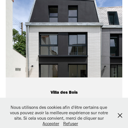
Villa des Bois
Nous utilisons des cookies afin d'être certains que
vous pouvez avoir la meilleure expérience sur notre
THUAL+BURET Architectes / 3, avenue de Madrid - 92200
site. Si cela vous convient, merci de cliquer sur
Neuilly sur seine - Tél : 01.46.43.79.40
Accepter
Refuser