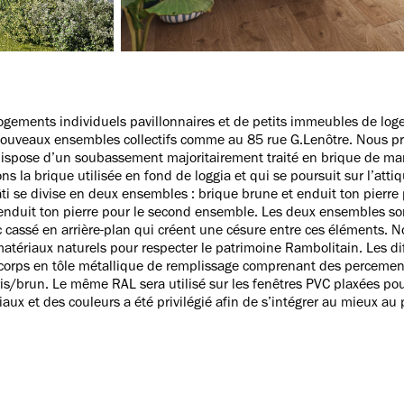
logements individuels pavillonnaires et de petits immeubles de loge
ouveaux ensembles collectifs comme au 85 rue G.Lenôtre. Nous priv
 dispose d’un soubassement majoritairement traité en brique de ma
ns la brique utilisée en fond de loggia et qui se poursuit sur l’attiq
bâti se divise en deux ensembles : brique brune et enduit ton pierr
t enduit ton pierre pour le second ensemble. Les deux ensembles s
 cassé en arrière-plan qui créent une césure entre ces éléments. No
 matériaux naturels pour respecter le patrimoine Rambolitain. Les di
corps en tôle métallique de remplissage comprenant des percemen
is/brun. Le même RAL sera utilisé sur les fenêtres PVC plaxées pour
iaux et des couleurs a été privilégié afin de s’intégrer au mieux au